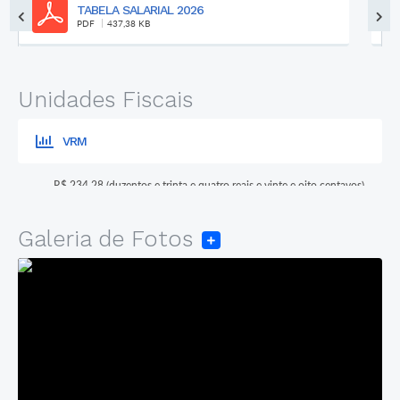
TABELA SALARIAL 2026
PDF
437,38 KB
Unidades Fiscais
VRM
R$ 234,28 (duzentos e trinta e quatro reais e vinte e oito centavos)
Galeria de Fotos